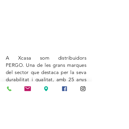
A Xcasa
som distribuidors
PERGO. Una de les grans marques
del sector que destaca per la seva
durabilitat i qualitat, amb 25 anys
de garantia. Amb PERGO
instal·lem terres laminats, vinílics i
de fusta.
Amb Pergo disposem d'una gran
varietat per escollir, i de una bona
relació qualitat-preu.